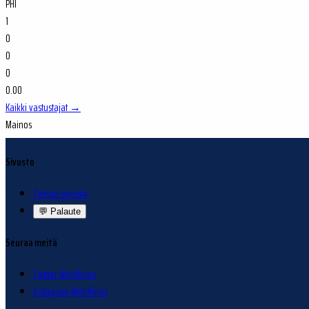
PHI
1
0
0
0
0.00
Kaikki vastustajat →
Mainos
Sivusto
Tietoja sivuista
💬
Palaute
Seuraa meitä
Twitter @nhlfinns
Instagram @nhlfinns