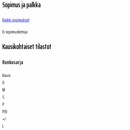
Sopimus ja palkka
Kaikki sopimukset
Ei sopimustietoja
Kausikohtaiset tilastot
Runkosarja
Kausi
O
M
S
P
P/O
+/-
L