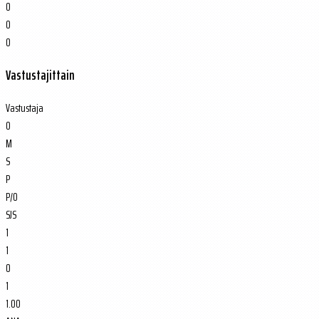
0
0
0
Vastustajittain
Vastustaja
O
M
S
P
P/O
SJS
1
1
0
1
1.00