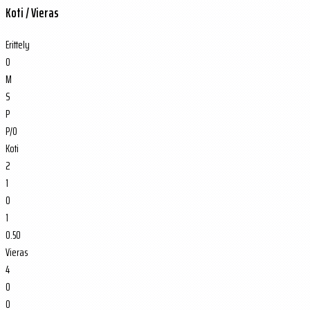
Koti / Vieras
Erittely
O
M
S
P
P/O
Koti
2
1
0
1
0.50
Vieras
4
0
0