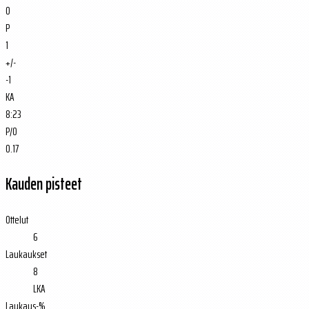
0
P
1
+/-
-1
KA
8:23
P/O
0.17
Kauden pisteet
Ottelut
6
Laukaukset
8
LKA
Laukaus-%