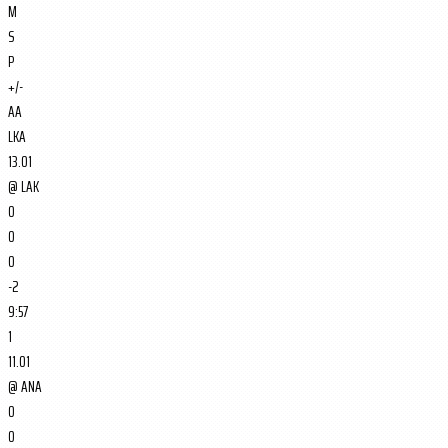
M
S
P
+/-
AA
LKA
13.01
@
LAK
0
0
0
-2
9:57
1
11.01
@
ANA
0
0