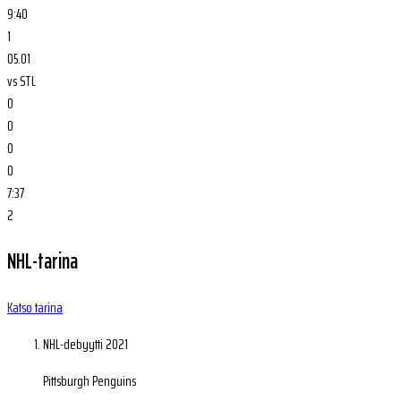
9:40
1
05.01
vs
STL
0
0
0
0
7:37
2
NHL-tarina
Katso tarina
NHL-debyytti
2021
Pittsburgh Penguins