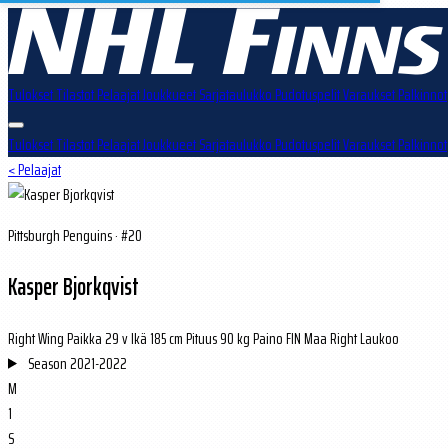
Tulokset
Tilastot
Pelaajat
Joukkueet
Sarjataulukko
Pudotuspelit
Varaukset
Palkinnot
Tulokset
Tilastot
Pelaajat
Joukkueet
Sarjataulukko
Pudotuspelit
Varaukset
Palkinnot
< Pelaajat
Pittsburgh Penguins · #20
Kasper Bjorkqvist
Right Wing
Paikka
29 v
Ikä
185 cm
Pituus
90 kg
Paino
FIN
Maa
Right
Laukoo
Season
2021-2022
M
1
S