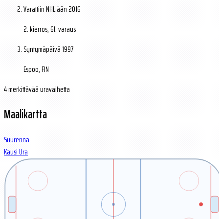
Varattiin NHL:ään
2016
2. kierros, 61. varaus
Syntymäpäivä
1997
Espoo, FIN
4 merkittävää uravaihetta
Maalikartta
Suurenna
Kausi
Ura