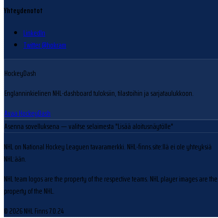
Yhteydenotot
LinkedIn
Twitter @hokram
HockeyDash
Englanninkielinen NHL-dashboard tuloksiin, tilastoihin ja sarjataulukkoon.
Avaa HockeyDash
Asenna sovelluksena
— valitse selaimesta "Lisää aloitusnäytölle"
NHL on National Hockey Leaguen tavaramerkki. NHL-finns.site:llä ei ole yhteyksiä
NHL:ään.
NHL team logos are the property of the respective teams. NHL player images are the
property of the NHL.
© 2026 NHL Finns
7.0.24