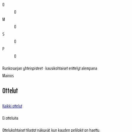
O
0
M
0
S
0
P
0
Runkosarjan yhteispisteet · kausikohtaiset erittelyt alempana
Mainos
Ottelut
Kaikki ottelut
Ei otteluita
Ottelukohtaiset tilastot näkyvät, kun kauden pelilokit on haettu.