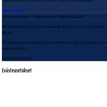
Englanninkielinen NHL-dashboard tuloksiin, tilastoihin ja sarjataulukkoon.
Avaa HockeyDash
Asenna sovelluksena
— valitse selaimesta "Lisää aloitusnäytölle"
NHL on National Hockey Leaguen tavaramerkki. NHL-finns.site:llä ei ole yhteyksiä
NHL:ään.
NHL team logos are the property of the respective teams. NHL player images are the
property of the NHL.
© 2026 NHL Finns
7.0.24
Evästeasetukset
Käytämme evästeitä sivuston toiminnan parantamiseen ja kävijäliikenteen
analysointiin.
Hylkää
Hyväksy