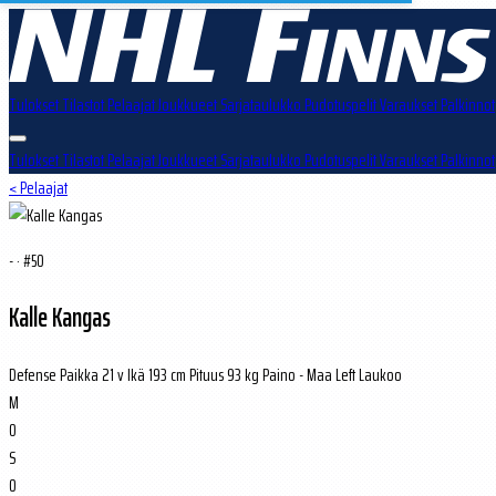
Tulokset
Tilastot
Pelaajat
Joukkueet
Sarjataulukko
Pudotuspelit
Varaukset
Palkinnot
Tulokset
Tilastot
Pelaajat
Joukkueet
Sarjataulukko
Pudotuspelit
Varaukset
Palkinnot
< Pelaajat
- · #50
Kalle Kangas
Defense
Paikka
21 v
Ikä
193 cm
Pituus
93 kg
Paino
-
Maa
Left
Laukoo
M
0
S
0