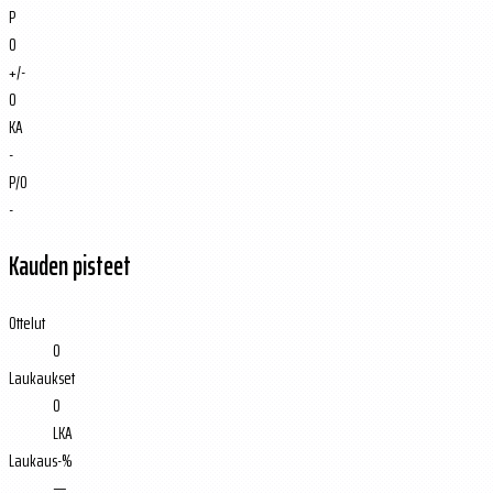
P
0
+/-
0
KA
-
P/O
-
Kauden pisteet
Ottelut
0
Laukaukset
0
LKA
Laukaus-%
—