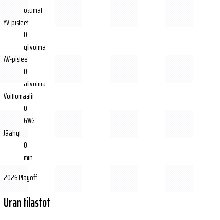
osumat
YV-pisteet
0
ylivoima
AV-pisteet
0
alivoima
Voittomaalit
0
GWG
Jäähyt
0
min
2026 Playoff
Uran tilastot