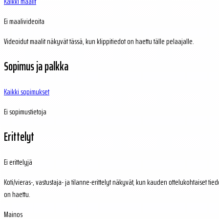
Kaikki maalit
Ei maalivideoita
Videoidut maalit näkyvät tässä, kun klippitiedot on haettu tälle pelaajalle.
Sopimus ja palkka
Kaikki sopimukset
Ei sopimustietoja
Erittelyt
Ei erittelyjä
Koti/vieras-, vastustaja- ja tilanne-erittelyt näkyvät, kun kauden ottelukohtaiset tied
on haettu.
Mainos