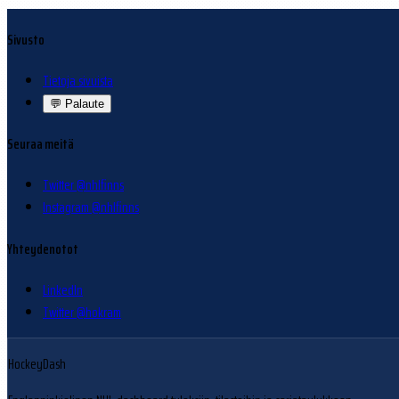
Sivusto
Tietoja sivuista
💬
Palaute
Seuraa meitä
Twitter @nhlfinns
Instagram @nhlfinns
Yhteydenotot
LinkedIn
Twitter @hokram
HockeyDash