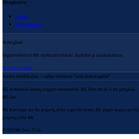
Yhteydenotot
LinkedIn
Twitter @hokram
HockeyDash
Englanninkielinen NHL-dashboard tuloksiin, tilastoihin ja sarjataulukkoon.
Avaa HockeyDash
Asenna sovelluksena
— valitse selaimesta "Lisää aloitusnäytölle"
NHL on National Hockey Leaguen tavaramerkki. NHL-finns.site:llä ei ole yhteyksiä
NHL:ään.
NHL team logos are the property of the respective teams. NHL player images are the
property of the NHL.
© 2026 NHL Finns
7.0.24