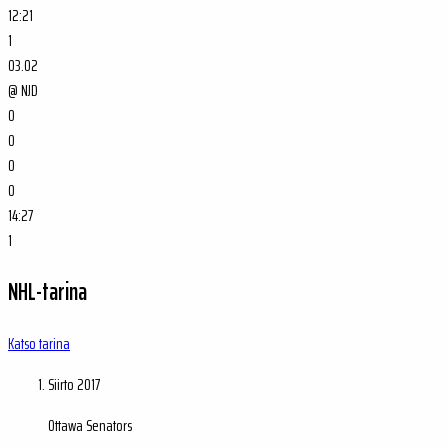
12:21
1
03.02
@
NJD
0
0
0
0
14:27
1
NHL-tarina
Katso tarina
Siirto
2017
Ottawa Senators