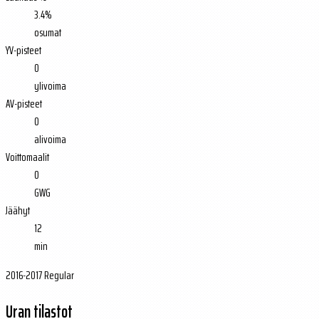
3.4%
osumat
YV-pisteet
0
ylivoima
AV-pisteet
0
alivoima
Voittomaalit
0
GWG
Jäähyt
12
min
2016-2017 Regular
Uran tilastot