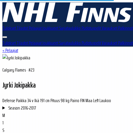
Tulokset
Tilastot
Pelaajat
Joukkueet
Sarjataulukko
Pudotuspelit
Varaukset
Palkinnot
Tulokset
Tilastot
Pelaajat
Joukkueet
Sarjataulukko
Pudotuspelit
Varaukset
Palkinnot
< Pelaajat
Calgary Flames · #23
Jyrki Jokipakka
Defense
Paikka
34 v
Ikä
191 cm
Pituus
98 kg
Paino
FIN
Maa
Left
Laukoo
Season
2016-2017
M
1
S