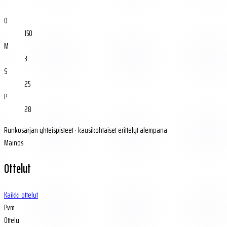
O
150
M
3
S
25
P
28
Runkosarjan yhteispisteet · kausikohtaiset erittelyt alempana
Mainos
Ottelut
Kaikki ottelut
Pvm
Ottelu