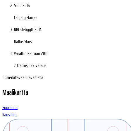
Siirto
2016
Calgary Flames
NHL-debyytti
2014
Dallas Stars
Varattiin NHL:ään
2011
7. kierros, 195. varaus
10 merkittävää uravaihetta
Maalikartta
Suurenna
Kausi
Ura