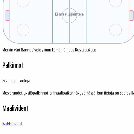
Ei maalisijainteja
Merkin väri
Ranne / veto / muu
Lämäri
Ohjaus
Rystylaukaus
Palkinnot
Ei vielä palkintoja
Mestaruudet, yksilöpalkinnot ja finaalipaikat näkyvät tässä, kun tietoja on saatavill
Maalivideot
Kaikki maalit