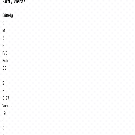
Koti / Vieras
Erittely
O
M
S
P
P/O
Koti
22
1
5
6
0.27
Vieras
19
0
0