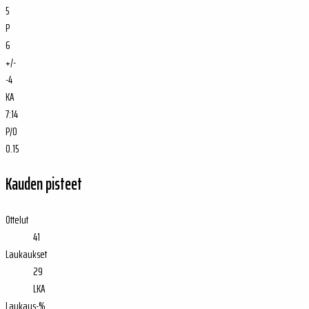
5
P
6
+/-
-4
KA
7:14
P/O
0.15
Kauden pisteet
Ottelut
41
Laukaukset
29
LKA
Laukaus-%