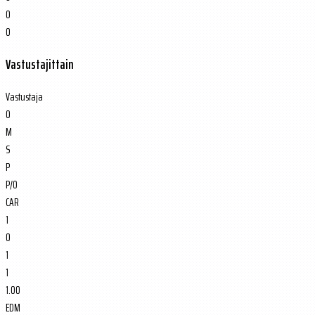
0
0
Vastustajittain
Vastustaja
O
M
S
P
P/O
CAR
1
0
1
1
1.00
EDM