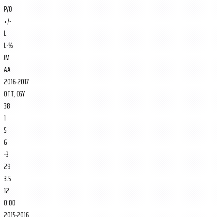
P/O
+/-
L
L-%
JM
AA
2016-2017
OTT, CGY
38
1
5
6
-3
29
3.5
12
0:00
2015-2016