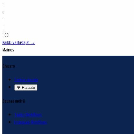
1
0
1
1
1.00
Kaikki vastustajat →
Mainos
Sivusto
Tietoja sivuista
💬
Palaute
Seuraa meitä
Twitter @nhlfinns
Instagram @nhlfinns