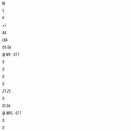
M
S
P
+/-
AA
LKA
09.04
@
NYI - OTT
0
0
0
0
23:25
0
01.04
@
WPG - OTT
0
0