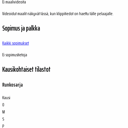
Ei maalivideoita
Videoidut maalit näkyvät tässä, kun klippitiedot on haettu tälle pelaajalle.
Sopimus ja palkka
Kaikki sopimukset
Ei sopimustietoja
Kausikohtaiset tilastot
Runkosarja
Kausi
O
M
S
P