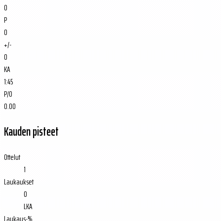
0
P
0
+/-
0
KA
1:45
P/O
0.00
Kauden pisteet
Ottelut
1
Laukaukset
0
LKA
Laukaus-%