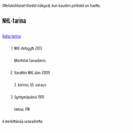
Ottelukohtaiset tilastot näkyvät, kun kauden pelilokit on haettu.
NHL-tarina
Katso tarina
NHL-debyytti
2013
Montréal Canadiens
Varattiin NHL:ään
2009
3. kierros, 65. varaus
Syntymäpäivä
1991
Jamsa, FIN
4 merkittävää uravaihetta