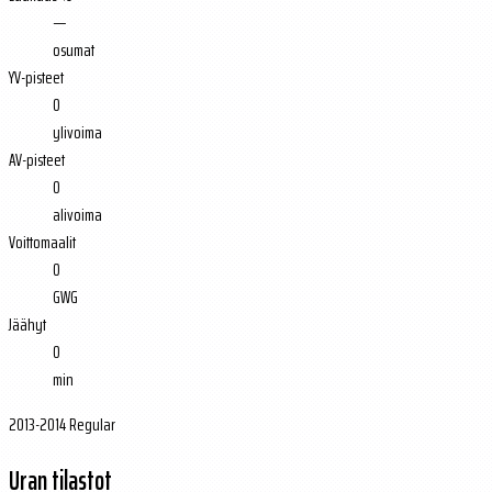
—
osumat
YV-pisteet
0
ylivoima
AV-pisteet
0
alivoima
Voittomaalit
0
GWG
Jäähyt
0
min
2013-2014 Regular
Uran tilastot