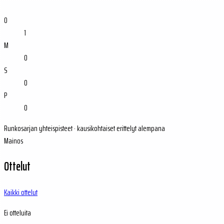
O
1
M
0
S
0
P
0
Runkosarjan yhteispisteet · kausikohtaiset erittelyt alempana
Mainos
Ottelut
Kaikki ottelut
Ei otteluita