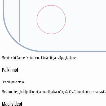
Merkin väri
Ranne / veto / muu
Lämäri
Ohjaus
Rystylaukaus
Palkinnot
Ei vielä palkintoja
Mestaruudet, yksilöpalkinnot ja finaalipaikat näkyvät tässä, kun tietoja on saatavill
Maalivideot