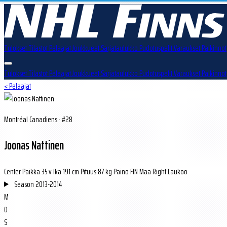
Tulokset
Tilastot
Pelaajat
Joukkueet
Sarjataulukko
Pudotuspelit
Varaukset
Palkinnot
Tulokset
Tilastot
Pelaajat
Joukkueet
Sarjataulukko
Pudotuspelit
Varaukset
Palkinnot
< Pelaajat
Montréal Canadiens · #28
Joonas Nattinen
Center
Paikka
35 v
Ikä
191 cm
Pituus
87 kg
Paino
FIN
Maa
Right
Laukoo
Season
2013-2014
M
0
S