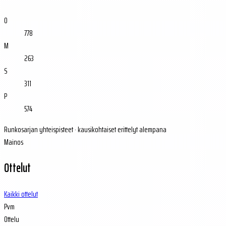
O
778
M
263
S
311
P
574
Runkosarjan yhteispisteet · kausikohtaiset erittelyt alempana
Mainos
Ottelut
Kaikki ottelut
Pvm
Ottelu