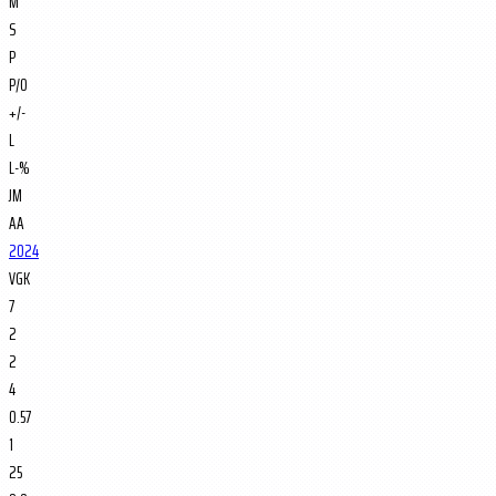
M
S
P
P/O
+/-
L
L-%
JM
AA
2024
VGK
7
2
2
4
0.57
1
25