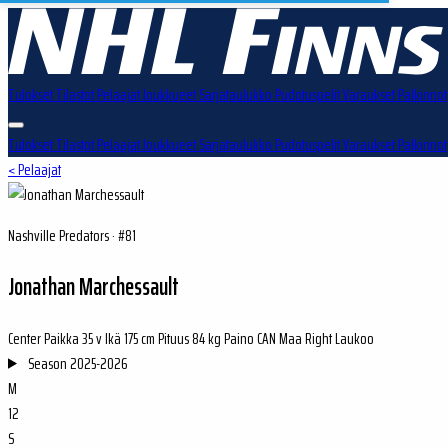
Tulokset
Tilastot
Pelaajat
Joukkueet
Sarjataulukko
Pudotuspelit
Varaukset
Palkinnot
Tulokset
Tilastot
Pelaajat
Joukkueet
Sarjataulukko
Pudotuspelit
Varaukset
Palkinnot
< Pelaajat
Nashville Predators · #81
Jonathan Marchessault
Center
Paikka
35 v
Ikä
175 cm
Pituus
84 kg
Paino
CAN
Maa
Right
Laukoo
Season
2025-2026
M
12
S