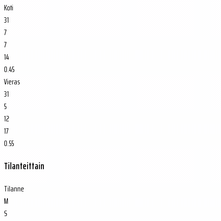
Koti
31
7
7
14
0.45
Vieras
31
5
12
17
0.55
Tilanteittain
Tilanne
M
S