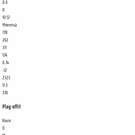
0.0
0
10:57
Yhteensä
778
263
311
574
0.74
-12
2323
11.3
378
Play-offit
Kausi
O