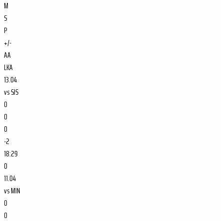
M
S
P
+/-
AA
LKA
13.04
vs
SJS
0
0
0
-2
18:29
0
11.04
vs
MIN
0
0