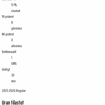
9.1%
osumat
YV-pisteet
8
ylivoima
AV-pisteet
0
alivoima
Voittomaalit
1
GWG
Jäähyt
30
min
2025-2026 Regular
Uran tilastot