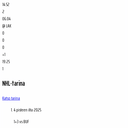
14:52
2
06.04
@
LAK
0
0
0
+1
19:25
1
NHL-tarina
Katso tarina
4 pisteen ilta
2025
1+3 vs BUF