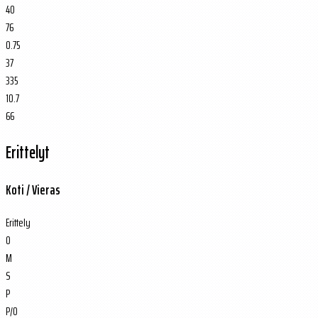
40
76
0.75
37
335
10.7
66
Erittelyt
Koti / Vieras
Erittely
O
M
S
P
P/O