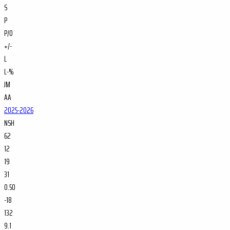
S
P
P/O
+/-
L
L-%
JM
AA
2025-2026
NSH
62
12
19
31
0.50
-18
132
9.1