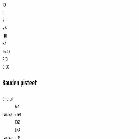
19
P
31
+/-
-18
KA
16:43
P/O
0.50
Kauden pisteet
Ottelut
62
Laukaukset
132
LKA
Laukaus-%