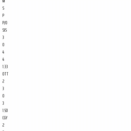
M
S
P
P/O
SJS
3
0
4
4
1.33
OTT
2
3
0
3
1.50
CGY
2