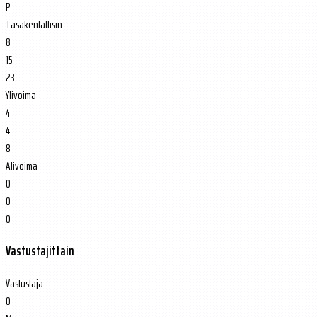
P
Tasakentällisin
8
15
23
Ylivoima
4
4
8
Alivoima
0
0
0
Vastustajittain
Vastustaja
O