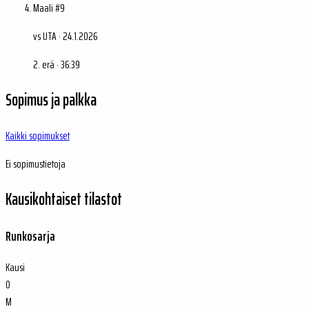
Maali #9
vs UTA · 24.1.2026
2. erä · 36:39
Sopimus ja palkka
Kaikki sopimukset
Ei sopimustietoja
Kausikohtaiset tilastot
Runkosarja
Kausi
O
M