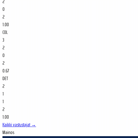
2
0
2
1.00
COL
3
2
0
2
0.67
DET
2
1
1
2
1.00
Kaikki vastustajat →
Mainos