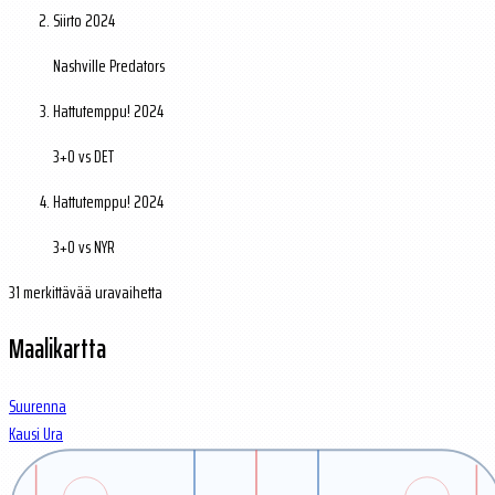
Siirto
2024
Nashville Predators
Hattutemppu!
2024
3+0 vs DET
Hattutemppu!
2024
3+0 vs NYR
31 merkittävää uravaihetta
Maalikartta
Suurenna
Kausi
Ura