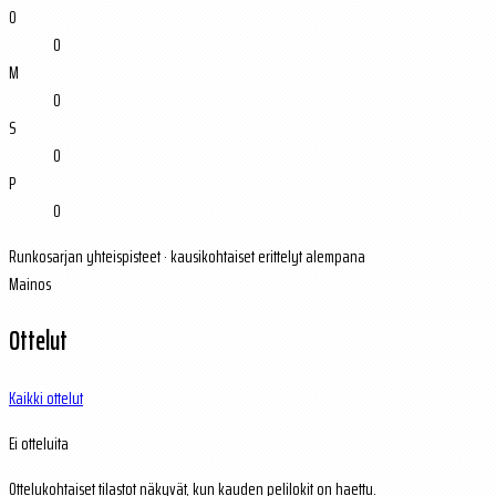
O
0
M
0
S
0
P
0
Runkosarjan yhteispisteet · kausikohtaiset erittelyt alempana
Mainos
Ottelut
Kaikki ottelut
Ei otteluita
Ottelukohtaiset tilastot näkyvät, kun kauden pelilokit on haettu.