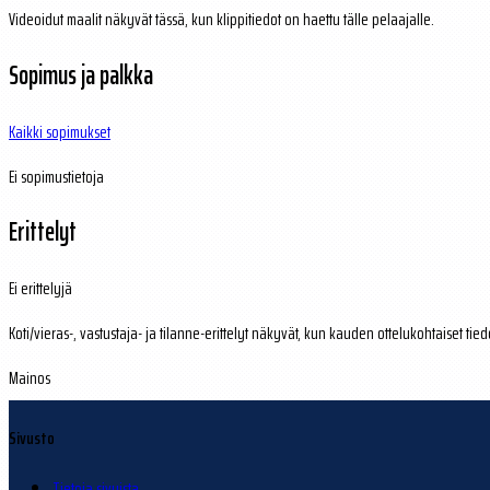
Videoidut maalit näkyvät tässä, kun klippitiedot on haettu tälle pelaajalle.
Sopimus ja palkka
Kaikki sopimukset
Ei sopimustietoja
Erittelyt
Ei erittelyjä
Koti/vieras-, vastustaja- ja tilanne-erittelyt näkyvät, kun kauden ottelukohtaiset tied
Mainos
Sivusto
Tietoja sivuista