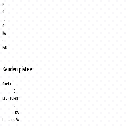
P
0
+/-
0
KA
-
P/O
-
Kauden pisteet
Ottelut
0
Laukaukset
0
LKA
Laukaus-%
—