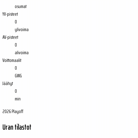
osumat
YV-pisteet
0
ylivoima
AV-pisteet
0
alivoima
Voittomaalit
0
GWG
Jäähyt
0
min
2026 Playoff
Uran tilastot