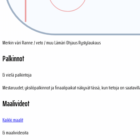
Merkin väri
Ranne / veto / muu
Lämäri
Ohjaus
Rystylaukaus
Palkinnot
Ei vielä palkintoja
Mestaruudet, yksilöpalkinnot ja finaalipaikat näkyvät tässä, kun tietoja on saatavill
Maalivideot
Kaikki maalit
Ei maalivideoita