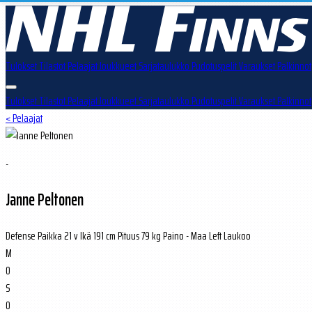
Tulokset
Tilastot
Pelaajat
Joukkueet
Sarjataulukko
Pudotuspelit
Varaukset
Palkinnot
Tulokset
Tilastot
Pelaajat
Joukkueet
Sarjataulukko
Pudotuspelit
Varaukset
Palkinnot
< Pelaajat
-
Janne Peltonen
Defense
Paikka
21 v
Ikä
191 cm
Pituus
79 kg
Paino
-
Maa
Left
Laukoo
M
0
S
0