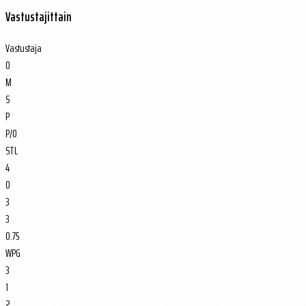
Vastustajittain
Vastustaja
O
M
S
P
P/O
STL
4
0
3
3
0.75
WPG
3
1
2