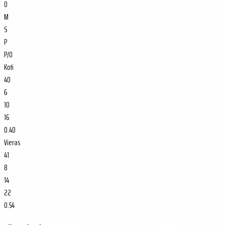
O
M
S
P
P/O
Koti
40
6
10
16
0.40
Vieras
41
8
14
22
0.54