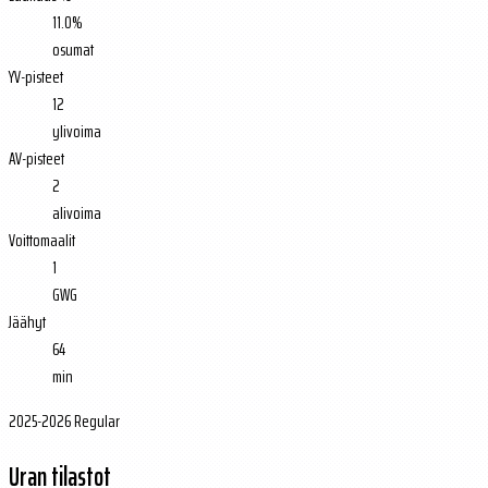
11.0%
osumat
YV-pisteet
12
ylivoima
AV-pisteet
2
alivoima
Voittomaalit
1
GWG
Jäähyt
64
min
2025-2026 Regular
Uran tilastot