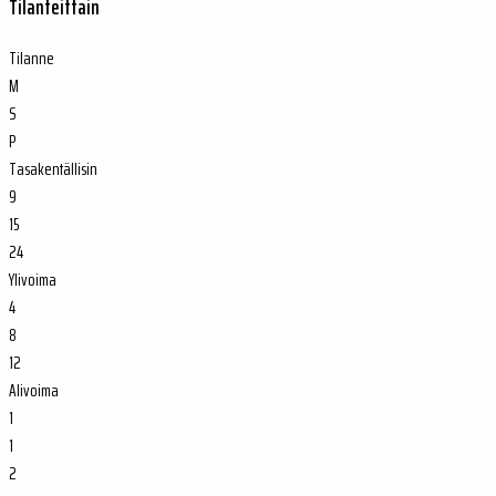
Tilanteittain
Tilanne
M
S
P
Tasakentällisin
9
15
24
Ylivoima
4
8
12
Alivoima
1
1
2