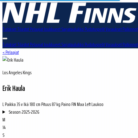
Tulokset
Tilastot
Pelaajat
Joukkueet
Sarjataulukko
Pudotuspelit
Varaukset
Palkinnot
Tulokset
Tilastot
Pelaajat
Joukkueet
Sarjataulukko
Pudotuspelit
Varaukset
Palkinnot
< Pelaajat
Los Angeles Kings
Erik Haula
L
Paikka
35 v
Ikä
180 cm
Pituus
87 kg
Paino
FIN
Maa
Left
Laukoo
Season
2025-2026
M
14
S