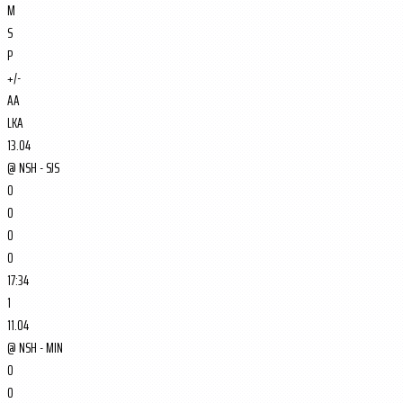
M
S
P
+/-
AA
LKA
13.04
@
NSH - SJS
0
0
0
0
17:34
1
11.04
@
NSH - MIN
0
0