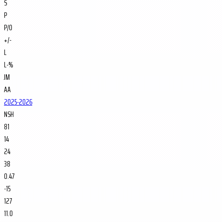
S
P
P/O
+/-
L
L-%
JM
AA
2025-2026
NSH
81
14
24
38
0.47
-15
127
11.0