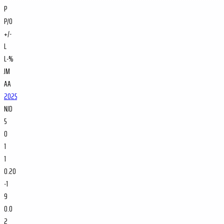
P
P/O
+/-
L
L-%
JM
AA
2025
NJD
5
0
1
1
0.20
-1
9
0.0
2