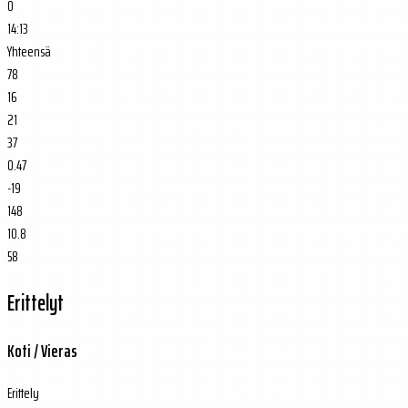
0
14:13
Yhteensä
78
16
21
37
0.47
-19
148
10.8
58
Erittelyt
Koti / Vieras
Erittely