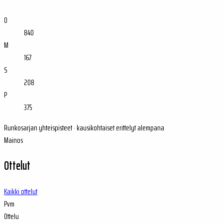
O
840
M
167
S
208
P
375
Runkosarjan yhteispisteet · kausikohtaiset erittelyt alempana
Mainos
Ottelut
Kaikki ottelut
Pvm
Ottelu