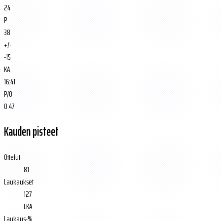
24
P
38
+/-
-15
KA
16:41
P/O
0.47
Kauden pisteet
Ottelut
81
Laukaukset
127
LKA
Laukaus-%