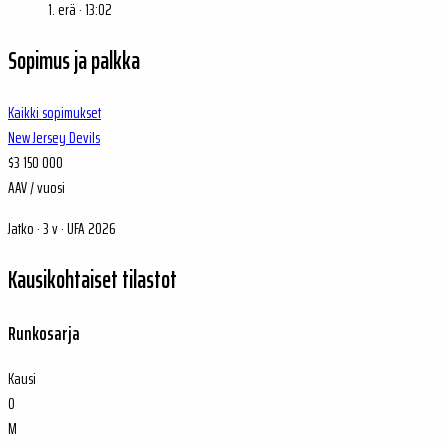
1. erä · 13:02
Sopimus ja palkka
Kaikki sopimukset
New Jersey Devils
$3 150 000
AAV / vuosi
Jatko · 3 v · UFA 2026
Kausikohtaiset tilastot
Runkosarja
Kausi
O
M