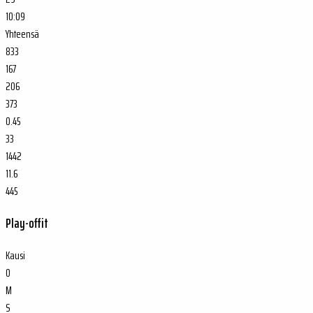
10:09
Yhteensä
833
167
206
373
0.45
33
1442
11.6
445
Play-offit
Kausi
O
M
S