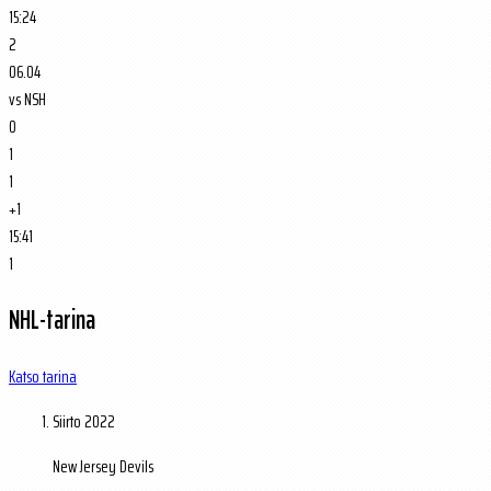
15:24
2
06.04
vs
NSH
0
1
1
+1
15:41
1
NHL-tarina
Katso tarina
Siirto
2022
New Jersey Devils