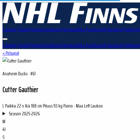
Tulokset
Tilastot
Pelaajat
Joukkueet
Sarjataulukko
Pudotuspelit
Varaukset
Palkinnot
Tulokset
Tilastot
Pelaajat
Joukkueet
Sarjataulukko
Pudotuspelit
Varaukset
Palkinnot
< Pelaajat
Anaheim Ducks · #61
Cutter Gauthier
L
Paikka
22 v
Ikä
188 cm
Pituus
93 kg
Paino
-
Maa
Left
Laukoo
Season
2025-2026
M
41
S