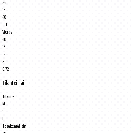
24
16
40
1.11
Vieras
40
17
12
29
0.72
Tilanteittain
Tilanne
M
S
P
Tasakentällisin