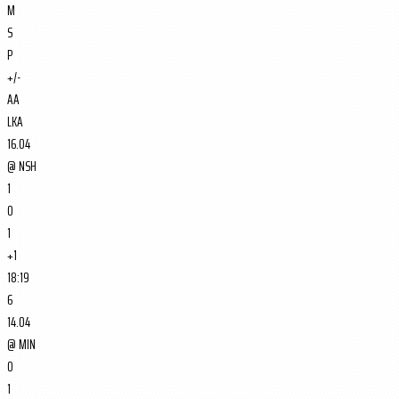
M
S
P
+/-
AA
LKA
16.04
@
NSH
1
0
1
+1
18:19
6
14.04
@
MIN
0
1