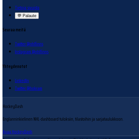
Tietoja sivuista
💬
Palaute
Seuraa meitä
Twitter @nhlfinns
Instagram @nhlfinns
Yhteydenotot
LinkedIn
Twitter @hokram
HockeyDash
Englanninkielinen NHL-dashboard tuloksiin, tilastoihin ja sarjataulukkoon.
Avaa HockeyDash