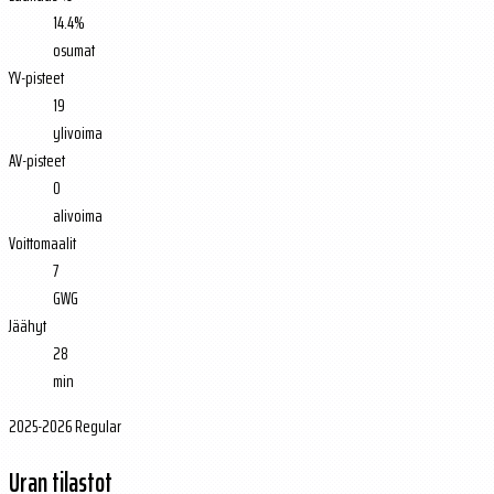
14.4%
osumat
YV-pisteet
19
ylivoima
AV-pisteet
0
alivoima
Voittomaalit
7
GWG
Jäähyt
28
min
2025-2026 Regular
Uran tilastot