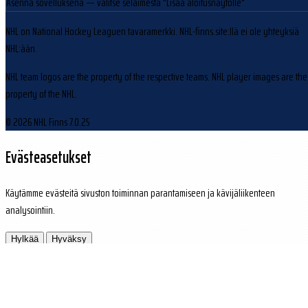
Asenna sovelluksena
— valitse selaimesta "Lisää aloitusnäytölle"
NHL on National Hockey Leaguen tavaramerkki. NHL-finns.site:llä ei ole yhteyksiä
NHL:ään.
NHL team logos are the property of the respective teams. NHL player images are the
property of the NHL.
© 2026 NHL Finns
7.0.25
Evästeasetukset
Käytämme evästeitä sivuston toiminnan parantamiseen ja kävijäliikenteen
analysointiin.
Hylkää
Hyväksy