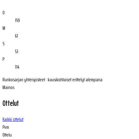
O
159
M
61
S
53
P
114
Runkosarjan yhteispisteet · kausikohtaiset erittelyt alempana
Mainos
Ottelut
Kaikki ottelut
Pvm
Ottelu