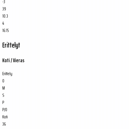
-3
39
10.3
4
16:15
Erittelyt
Koti / Vieras
Erittely
O
M
S
P
P/O
Koti
36