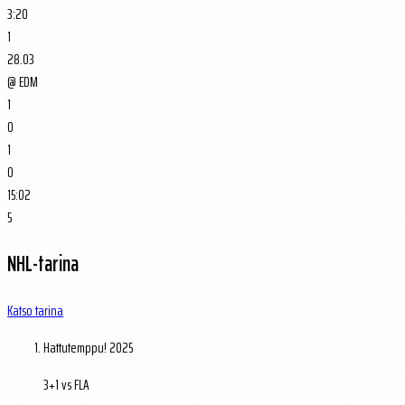
3:20
1
28.03
@
EDM
1
0
1
0
15:02
5
NHL-tarina
Katso tarina
Hattutemppu!
2025
3+1 vs FLA