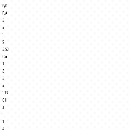
P/O
FLA
2
4
1
5
2.50
CGY
3
2
2
4
1.33
CHI
3
1
3
4