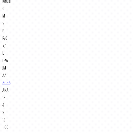
Kausi
O
M
S
P
P/O
+/-
L
L-%
JM
AA
2026
ANA
12
4
8
12
1.00