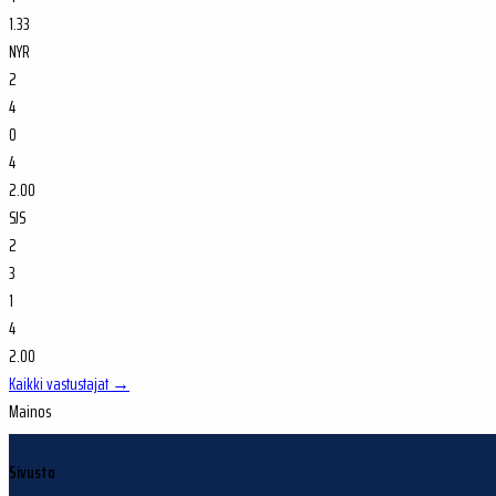
1.33
NYR
2
4
0
4
2.00
SJS
2
3
1
4
2.00
Kaikki vastustajat →
Mainos
Sivusto