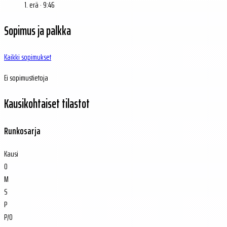
1. erä · 9:46
Sopimus ja palkka
Kaikki sopimukset
Ei sopimustietoja
Kausikohtaiset tilastot
Runkosarja
Kausi
O
M
S
P
P/O