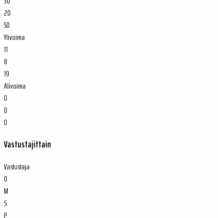
30
20
50
Ylivoima
11
8
19
Alivoima
0
0
0
Vastustajittain
Vastustaja
O
M
S
P