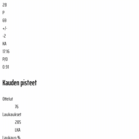
28
P
69
+/-
-2
KA
17:16
P/O
0.91
Kauden pisteet
Ottelut
76
Laukaukset
285
LKA
Laukaus-%