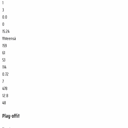
1
3
0.0
0
15:24
Yhteensä
159
61
53
114
0.72
7
478
12.8
48
Play-offit