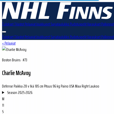
Tulokset
Tilastot
Pelaajat
Joukkueet
Sarjataulukko
Pudotuspelit
Varaukset
Palkinnot
Tulokset
Tilastot
Pelaajat
Joukkueet
Sarjataulukko
Pudotuspelit
Varaukset
Palkinnot
< Pelaajat
Boston Bruins · #73
Charlie McAvoy
Defense
Paikka
28 v
Ikä
185 cm
Pituus
96 kg
Paino
USA
Maa
Right
Laukoo
Season
2025-2026
M
11
S