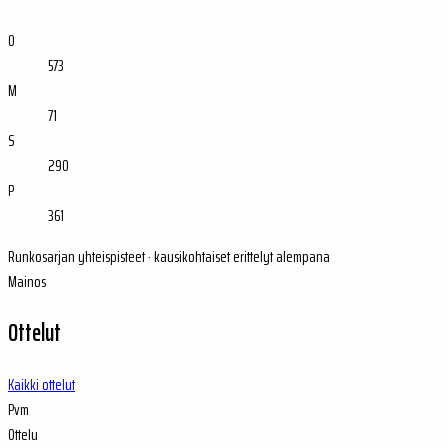
O
573
M
71
S
290
P
361
Runkosarjan yhteispisteet · kausikohtaiset erittelyt alempana
Mainos
Ottelut
Kaikki ottelut
Pvm
Ottelu