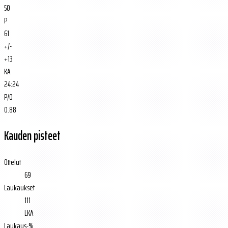
50
P
61
+/-
+13
KA
24:24
P/O
0.88
Kauden pisteet
Ottelut
69
Laukaukset
111
LKA
Laukaus-%