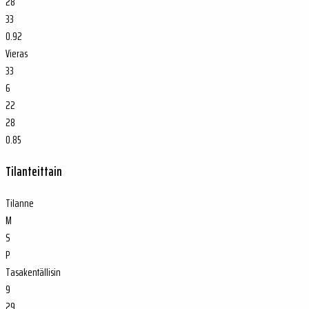
28
33
0.92
Vieras
33
6
22
28
0.85
Tilanteittain
Tilanne
M
S
P
Tasakentällisin
9
29