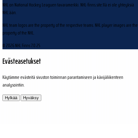
NHL on National Hockey Leaguen tavaramerkki. NHL-finns.site:llä ei ole yhteyksiä
NHL:ään.
NHL team logos are the property of the respective teams. NHL player images are the
property of the NHL.
© 2026 NHL Finns
7.0.25
Evästeasetukset
Käytämme evästeitä sivuston toiminnan parantamiseen ja kävijäliikenteen
analysointiin.
Hylkää
Hyväksy