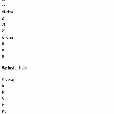
38
Ylivoima
2
21
23
Alivoima
0
0
0
Vastustajittain
Vastustaja
O
M
S
P
P/O