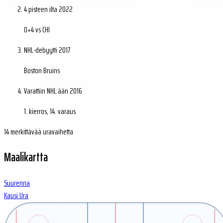
4 pisteen ilta
2022
0+4 vs CHI
NHL-debyytti
2017
Boston Bruins
Varattiin NHL:ään
2016
1. kierros, 14. varaus
14 merkittävää uravaihetta
Maalikartta
Suurenna
Kausi
Ura