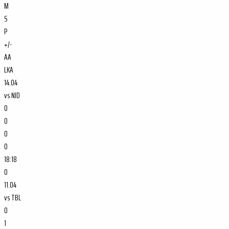
M
S
P
+/-
AA
LKA
14.04
vs
NJD
0
0
0
0
18:18
0
11.04
vs
TBL
0
1