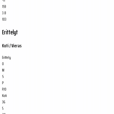
-11
159
3.8
103
Erittelyt
Koti / Vieras
Erittely
O
M
S
P
P/O
Koti
36
5