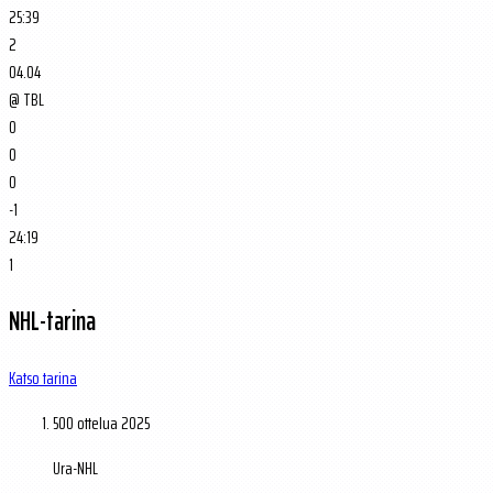
25:39
2
04.04
@
TBL
0
0
0
-1
24:19
1
NHL-tarina
Katso tarina
500 ottelua
2025
Ura-NHL