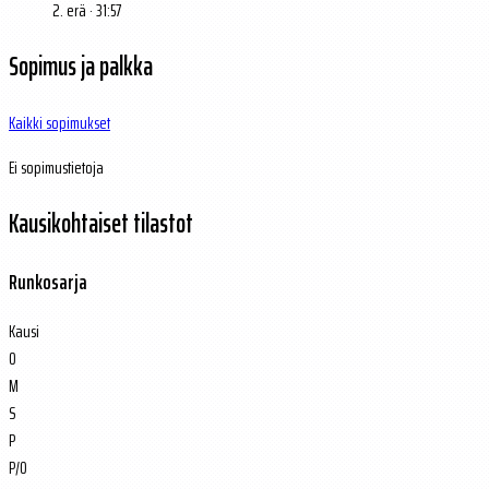
2. erä · 31:57
Sopimus ja palkka
Kaikki sopimukset
Ei sopimustietoja
Kausikohtaiset tilastot
Runkosarja
Kausi
O
M
S
P
P/O