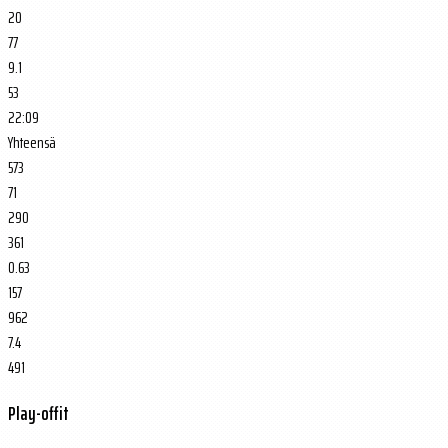
20
77
9.1
53
22:09
Yhteensä
573
71
290
361
0.63
157
962
7.4
491
Play-offit