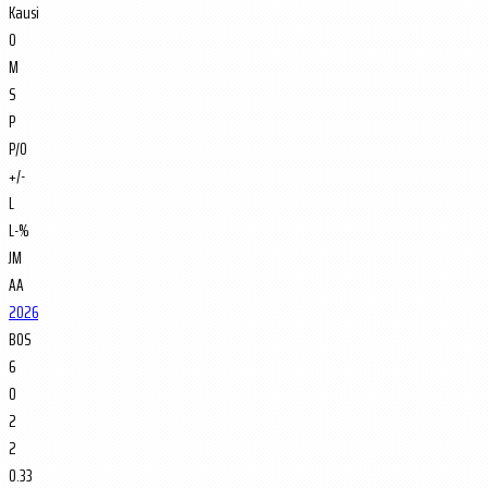
Kausi
O
M
S
P
P/O
+/-
L
L-%
JM
AA
2026
BOS
6
0
2
2
0.33