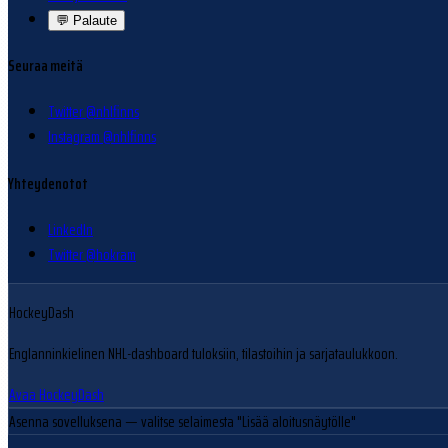
💬
Palaute
Seuraa meitä
Twitter @nhlfinns
Instagram @nhlfinns
Yhteydenotot
LinkedIn
Twitter @hokram
HockeyDash
Englanninkielinen NHL-dashboard tuloksiin, tilastoihin ja sarjataulukkoon.
Avaa HockeyDash
Asenna sovelluksena
— valitse selaimesta "Lisää aloitusnäytölle"