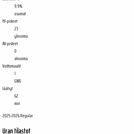
9.9%
osumat
YV-pisteet
23
ylivoima
AV-pisteet
0
alivoima
Voittomaalit
1
GWG
Jäähyt
62
min
2025-2026 Regular
Uran tilastot