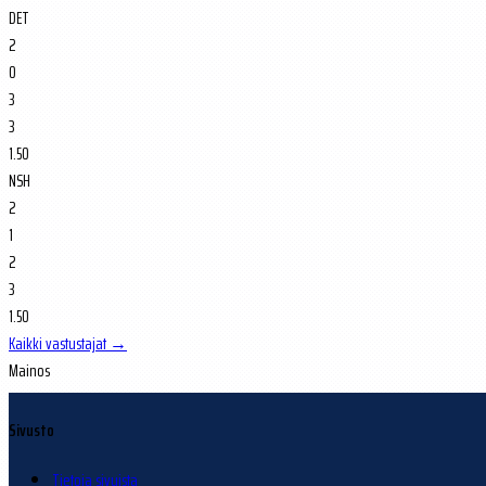
DET
2
0
3
3
1.50
NSH
2
1
2
3
1.50
Kaikki vastustajat →
Mainos
Sivusto
Tietoja sivuista