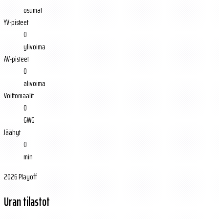
osumat
YV-pisteet
0
ylivoima
AV-pisteet
0
alivoima
Voittomaalit
0
GWG
Jäähyt
0
min
2026 Playoff
Uran tilastot