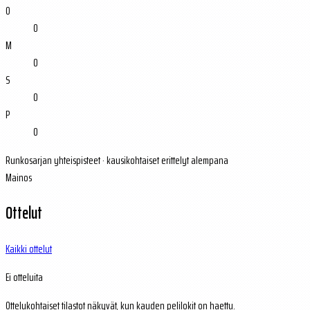
O
0
M
0
S
0
P
0
Runkosarjan yhteispisteet · kausikohtaiset erittelyt alempana
Mainos
Ottelut
Kaikki ottelut
Ei otteluita
Ottelukohtaiset tilastot näkyvät, kun kauden pelilokit on haettu.