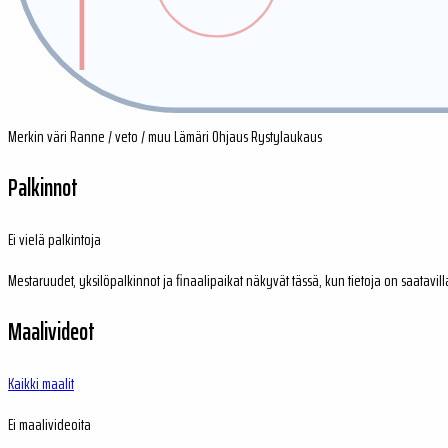
Merkin väri
Ranne / veto / muu
Lämäri
Ohjaus
Rystylaukaus
Palkinnot
Ei vielä palkintoja
Mestaruudet, yksilöpalkinnot ja finaalipaikat näkyvät tässä, kun tietoja on saatavill
Maalivideot
Kaikki maalit
Ei maalivideoita