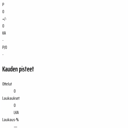
P
0
+/-
0
KA
-
P/O
-
Kauden pisteet
Ottelut
0
Laukaukset
0
LKA
Laukaus-%
—