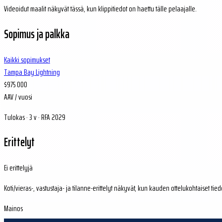
Videoidut maalit näkyvät tässä, kun klippitiedot on haettu tälle pelaajalle.
Sopimus ja palkka
Kaikki sopimukset
Tampa Bay Lightning
$975 000
AAV / vuosi
Tulokas · 3 v · RFA 2029
Erittelyt
Ei erittelyjä
Koti/vieras-, vastustaja- ja tilanne-erittelyt näkyvät, kun kauden ottelukohtaiset tied
Mainos