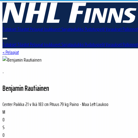
Tulokset
Tilastot
Pelaajat
Joukkueet
Sarjataulukko
Pudotuspelit
Varaukset
Palkinnot
Tulokset
Tilastot
Pelaajat
Joukkueet
Sarjataulukko
Pudotuspelit
Varaukset
Palkinnot
< Pelaajat
-
Benjamin Rautiainen
Center
Paikka
21 v
Ikä
183 cm
Pituus
79 kg
Paino
-
Maa
Left
Laukoo
M
0
S
0