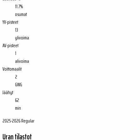
11.7%
osumat
YV-pisteet
13
ylivoima
AV-pisteet
1
alivoima
Voittomaalit
2
GWG
Jäähyt
62
min
2025-2026 Regular
Uran tilastot