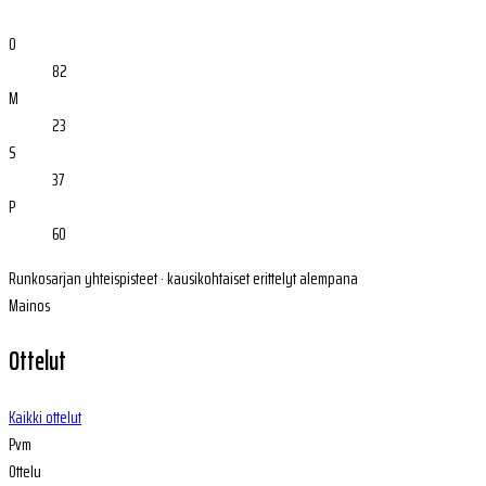
O
82
M
23
S
37
P
60
Runkosarjan yhteispisteet · kausikohtaiset erittelyt alempana
Mainos
Ottelut
Kaikki ottelut
Pvm
Ottelu