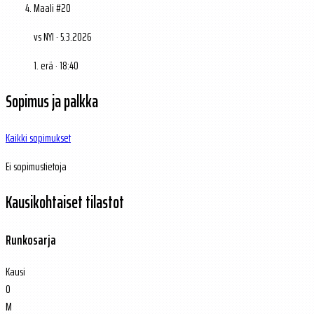
Maali #20
vs NYI · 5.3.2026
1. erä · 18:40
Sopimus ja palkka
Kaikki sopimukset
Ei sopimustietoja
Kausikohtaiset tilastot
Runkosarja
Kausi
O
M