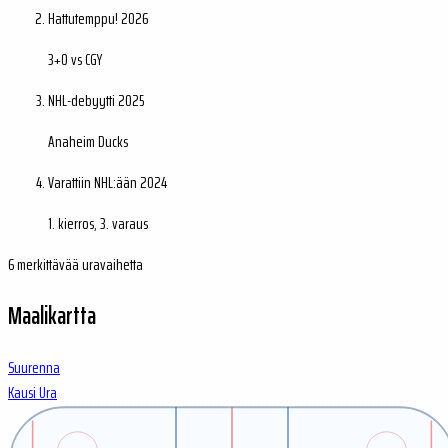
Hattutemppu!
2026
3+0 vs CGY
NHL-debyytti
2025
Anaheim Ducks
Varattiin NHL:ään
2024
1. kierros, 3. varaus
6 merkittävää uravaihetta
Maalikartta
Suurenna
Kausi
Ura