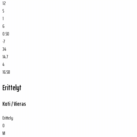
12
5
1
6
0.50
-7
34
14.7
4
16:58
Erittelyt
Koti / Vieras
Erittely
O
M