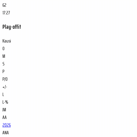
62
17:27
Play-offit
Kausi
O
M
S
P
P/O
+/-
L
L-%
JM
AA
2026
ANA