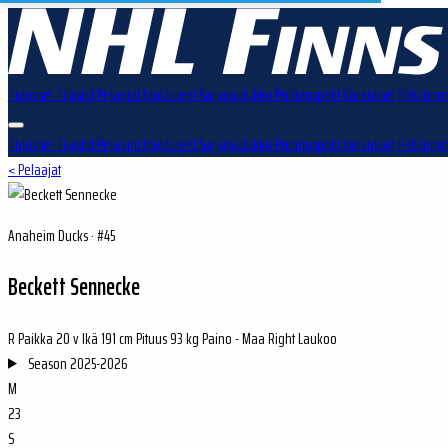
Tulokset
Tilastot
Pelaajat
Joukkueet
Sarjataulukko
Pudotuspelit
Varaukset
Palkinnot
Tulokset
Tilastot
Pelaajat
Joukkueet
Sarjataulukko
Pudotuspelit
Varaukset
Palkinnot
< Pelaajat
Anaheim Ducks · #45
Beckett Sennecke
R
Paikka
20 v
Ikä
191 cm
Pituus
93 kg
Paino
-
Maa
Right
Laukoo
Season
2025-2026
M
23
S