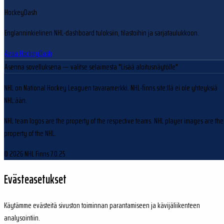
HockeyDash
Englanninkielinen NHL-dashboard tuloksiin, tilastoihin ja sarjataulukkoon.
Avaa HockeyDash
Asenna sovelluksena
— valitse selaimesta "Lisää aloitusnäytölle"
NHL on National Hockey Leaguen tavaramerkki. NHL-finns.site:llä ei ole yhteyksiä
NHL:ään.
NHL team logos are the property of the respective teams. NHL player images are the
property of the NHL.
© 2026 NHL Finns
7.0.25
Evästeasetukset
Käytämme evästeitä sivuston toiminnan parantamiseen ja kävijäliikenteen
analysointiin.