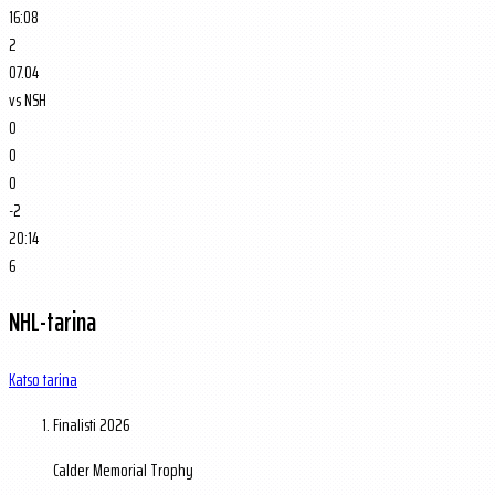
16:08
2
07.04
vs
NSH
0
0
0
-2
20:14
6
NHL-tarina
Katso tarina
Finalisti
2026
Calder Memorial Trophy