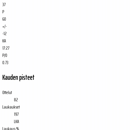
37
P
60
+/-
-12
KA
17:27
P/O
0.73
Kauden pisteet
Ottelut
82
Laukaukset
197
LKA
Laukaus-%