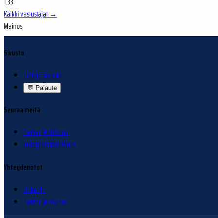
1.33
Kaikki vastustajat →
Mainos
Sivusto
Tietoja sivuista
💬
Palaute
Seuraa meitä
Twitter @nhlfinns
Instagram @nhlfinns
Yhteydenotot
LinkedIn
Twitter @hokram