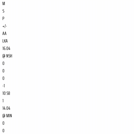
M
S
P
+/-
AA
LKA
16.04
@
NSH
0
0
0
-1
10:58
1
14.04
@
MIN
0
0