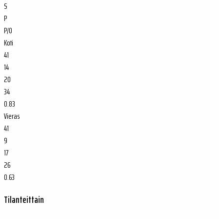
S
P
P/O
Koti
41
14
20
34
0.83
Vieras
41
9
17
26
0.63
Tilanteittain