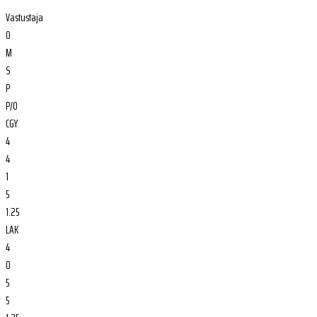
Vastustaja
O
M
S
P
P/O
CGY
4
4
1
5
1.25
LAK
4
0
5
5