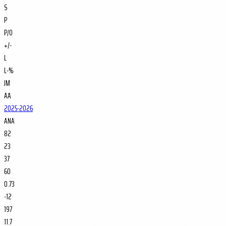
S
P
P/O
+/-
L
L-%
JM
AA
2025-2026
ANA
82
23
37
60
0.73
-12
197
11.7