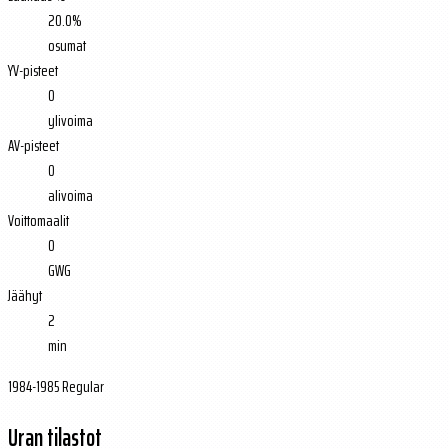
20.0%
osumat
YV-pisteet
0
ylivoima
AV-pisteet
0
alivoima
Voittomaalit
0
GWG
Jäähyt
2
min
1984-1985 Regular
Uran tilastot