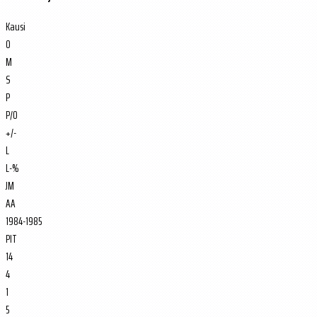
Kausi
O
M
S
P
P/O
+/-
L
L-%
JM
AA
1984-1985
PIT
14
4
1
5