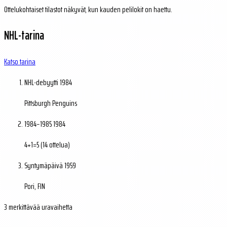
Ottelukohtaiset tilastot näkyvät, kun kauden pelilokit on haettu.
NHL-tarina
Katso tarina
NHL-debyytti
1984
Pittsburgh Penguins
1984–1985
1984
4+1=5 (14 ottelua)
Syntymäpäivä
1959
Pori, FIN
3 merkittävää uravaihetta