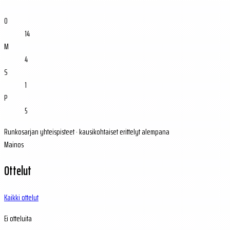
O
14
M
4
S
1
P
5
Runkosarjan yhteispisteet · kausikohtaiset erittelyt alempana
Mainos
Ottelut
Kaikki ottelut
Ei otteluita