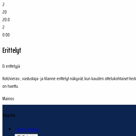
2
20
20.0
2
0:00
Erittelyt
Ei erittelyjä
Koti/vieras-, vastustaja- ja tilanne-erittelyt näkyvät, kun kauden ottelukohtaiset tied
on haettu.
Mainos
Sivusto
Tietoja sivuista