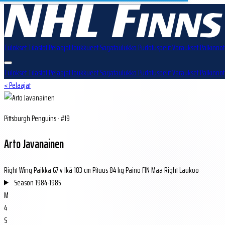
Tulokset
Tilastot
Pelaajat
Joukkueet
Sarjataulukko
Pudotuspelit
Varaukset
Palkinnot
Tulokset
Tilastot
Pelaajat
Joukkueet
Sarjataulukko
Pudotuspelit
Varaukset
Palkinnot
< Pelaajat
Pittsburgh Penguins · #19
Arto Javanainen
Right Wing
Paikka
67 v
Ikä
183 cm
Pituus
84 kg
Paino
FIN
Maa
Right
Laukoo
Season
1984-1985
M
4
S