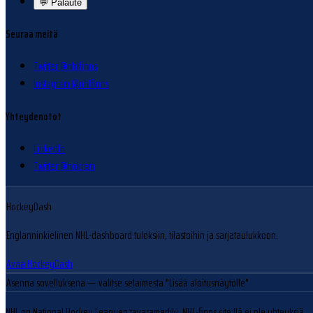
💬
Palaute
Seuraa meitä
Twitter @nhlfinns
Instagram @nhlfinns
Yhteydenotot
LinkedIn
Twitter @hokram
HockeyDash
Englanninkielinen NHL-dashboard tuloksiin, tilastoihin ja sarjataulukkoon.
Avaa HockeyDash
Asenna sovelluksena
— valitse selaimesta "Lisää aloitusnäytölle"
NHL on National Hockey Leaguen tavaramerkki. NHL-finns.site:llä ei ole yhteyksiä