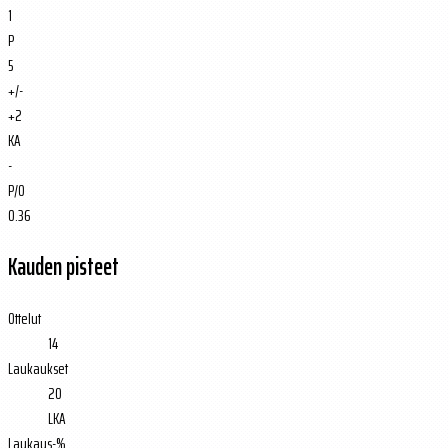
1
P
5
+/-
+2
KA
-
P/O
0.36
Kauden pisteet
Ottelut
14
Laukaukset
20
LKA
Laukaus-%