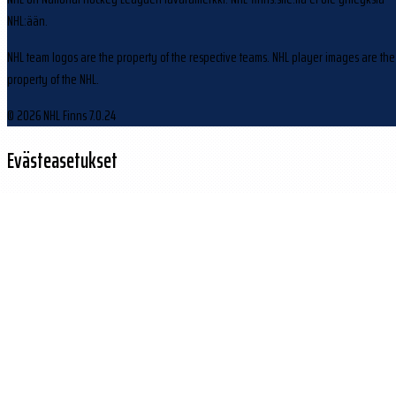
NHL:ään.
NHL team logos are the property of the respective teams. NHL player images are the
property of the NHL.
© 2026 NHL Finns
7.0.24
Evästeasetukset
Käytämme evästeitä sivuston toiminnan parantamiseen ja kävijäliikenteen
analysointiin.
Hylkää
Hyväksy