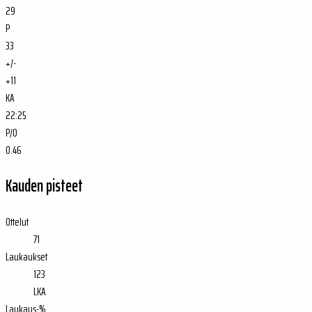
29
P
33
+/-
+11
KA
22:25
P/O
0.46
Kauden pisteet
Ottelut
71
Laukaukset
123
LKA
Laukaus-%