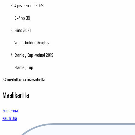
4 pisteen ilta
2023
0+4 vs CBJ
Siirto
2021
Vegas Golden Knights
Stanley Cup -voitto!
2019
Stanley Cup
24 merkittävää uravaihetta
Maalikartta
Suurenna
Kausi
Ura