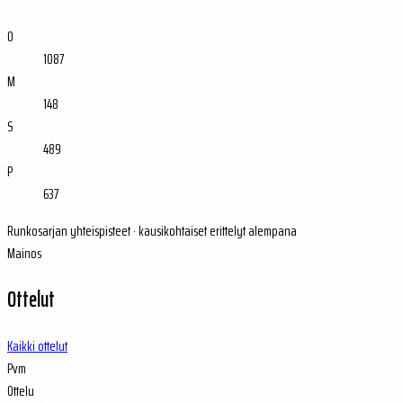
O
1087
M
148
S
489
P
637
Runkosarjan yhteispisteet · kausikohtaiset erittelyt alempana
Mainos
Ottelut
Kaikki ottelut
Pvm
Ottelu