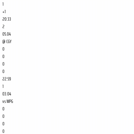
1
+1
20:33
2
05.04
@
CGY
0
0
0
0
22:59
1
03.04
vs
WPG
0
0
0
0