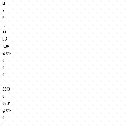
M
S
P
+/-
AA
LKA
16.04
@
VAN
0
0
0
-1
22:13
0
06.04
@
VAN
0
1