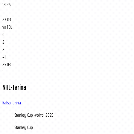
18:26
1
23.03
vs
TBL
0
2
2
+1
25:03
1
NHL-tarina
Katso tarina
Stanley Cup -voitto!
2023
Stanley Cup