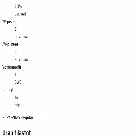
3.3%
osumat
YV-pisteet
2
ylivoima
AV-pisteet
2
alivoima
Voittomaalit
1
GWG
Jäähyt
16
min
2024-2025 Regular
Uran tilastot