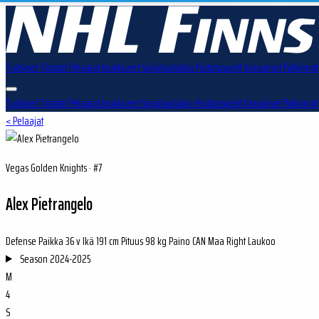
Tulokset
Tilastot
Pelaajat
Joukkueet
Sarjataulukko
Pudotuspelit
Varaukset
Palkinnot
Tulokset
Tilastot
Pelaajat
Joukkueet
Sarjataulukko
Pudotuspelit
Varaukset
Palkinnot
< Pelaajat
Vegas Golden Knights · #7
Alex Pietrangelo
Defense
Paikka
36 v
Ikä
191 cm
Pituus
98 kg
Paino
CAN
Maa
Right
Laukoo
Season
2024-2025
M
4
S