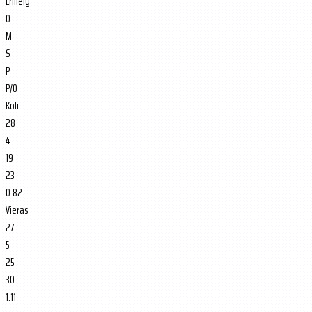
Erittely
O
M
S
P
P/O
Koti
28
4
19
23
0.82
Vieras
27
5
25
30
1.11