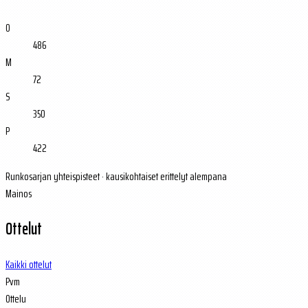
O
486
M
72
S
350
P
422
Runkosarjan yhteispisteet · kausikohtaiset erittelyt alempana
Mainos
Ottelut
Kaikki ottelut
Pvm
Ottelu