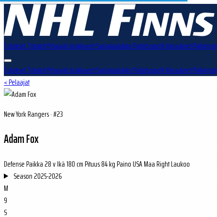
Tulokset
Tilastot
Pelaajat
Joukkueet
Sarjataulukko
Pudotuspelit
Varaukset
Palkinnot
Tulokset
Tilastot
Pelaajat
Joukkueet
Sarjataulukko
Pudotuspelit
Varaukset
Palkinnot
< Pelaajat
New York Rangers · #23
Adam Fox
Defense
Paikka
28 v
Ikä
180 cm
Pituus
84 kg
Paino
USA
Maa
Right
Laukoo
Season
2025-2026
M
9
S