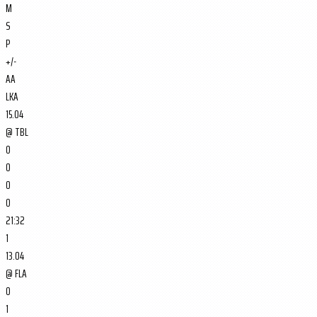
M
S
P
+/-
AA
LKA
15.04
@
TBL
0
0
0
0
21:32
1
13.04
@
FLA
0
1