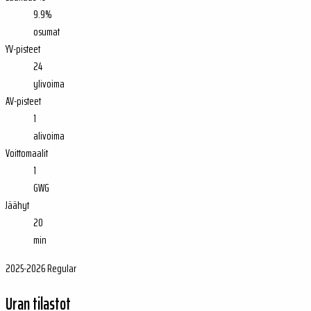
9.9%
osumat
YV-pisteet
24
ylivoima
AV-pisteet
1
alivoima
Voittomaalit
1
GWG
Jäähyt
20
min
2025-2026 Regular
Uran tilastot