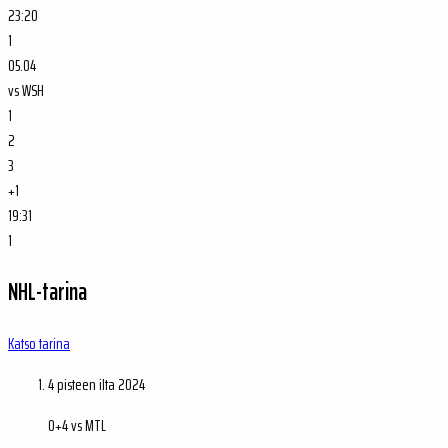
23:20
1
05.04
vs
WSH
1
2
3
+1
19:31
1
NHL-tarina
Katso tarina
4 pisteen ilta
2024
0+4 vs MTL