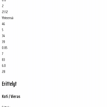
2
21:12
Yhteensä
46
5
34
39
0.85
7
83
6.0
28
Erittelyt
Koti / Vieras