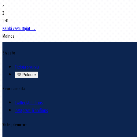
2
3
1.50
Kaikki vastustajat →
Mainos
Sivusto
Tietoja sivuista
💬
Palaute
Seuraa meitä
Twitter @nhlfinns
Instagram @nhlfinns
Yhteydenotot