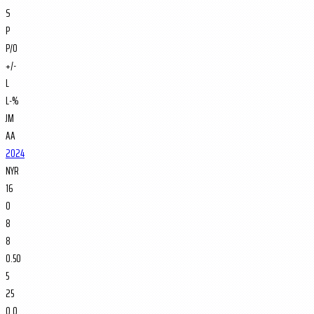
S
P
P/O
+/-
L
L-%
JM
AA
2024
NYR
16
0
8
8
0.50
5
25
0.0