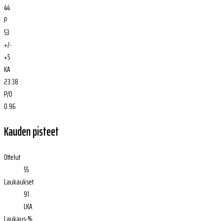
44
P
53
+/-
+5
KA
23:38
P/O
0.96
Kauden pisteet
Ottelut
55
Laukaukset
91
LKA
Laukaus-%