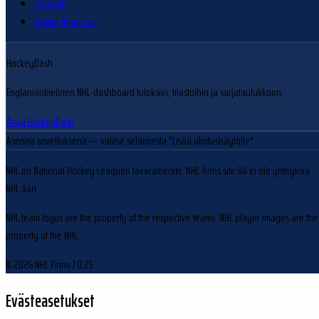
LinkedIn
Twitter @hokram
HockeyDash
Englanninkielinen NHL-dashboard tuloksiin, tilastoihin ja sarjataulukkoon.
Avaa HockeyDash
Asenna sovelluksena
— valitse selaimesta "Lisää aloitusnäytölle"
NHL on National Hockey Leaguen tavaramerkki. NHL-finns.site:llä ei ole yhteyksiä
NHL:ään.
NHL team logos are the property of the respective teams. NHL player images are the
property of the NHL.
© 2026 NHL Finns
7.0.25
Evästeasetukset