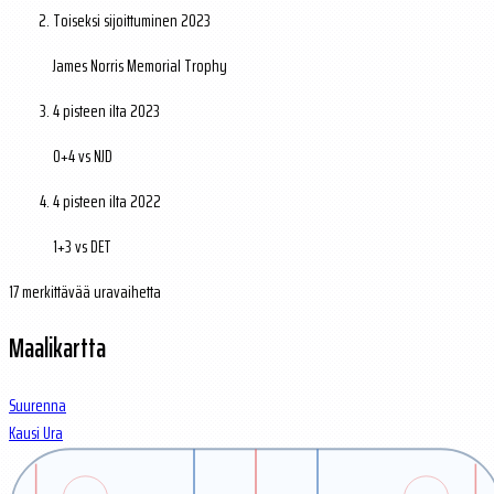
Toiseksi sijoittuminen
2023
James Norris Memorial Trophy
4 pisteen ilta
2023
0+4 vs NJD
4 pisteen ilta
2022
1+3 vs DET
17 merkittävää uravaihetta
Maalikartta
Suurenna
Kausi
Ura