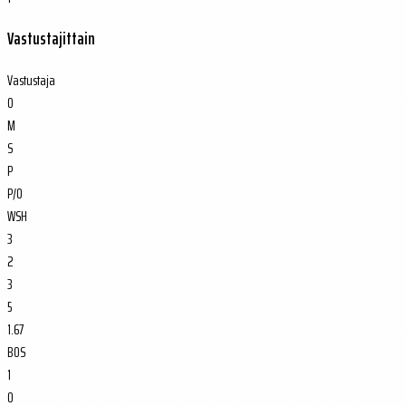
Vastustajittain
Vastustaja
O
M
S
P
P/O
WSH
3
2
3
5
1.67
BOS
1
0