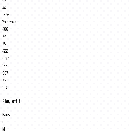
32
18:55
Yhteensä
486
72
350
422
0.87
122
907
7.9
194
Play-offit
Kausi
O
M