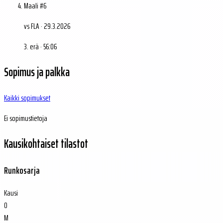
Maali #6
vs FLA · 29.3.2026
3. erä · 56:06
Sopimus ja palkka
Kaikki sopimukset
Ei sopimustietoja
Kausikohtaiset tilastot
Runkosarja
Kausi
O
M