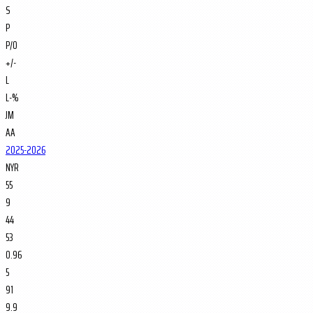
S
P
P/O
+/-
L
L-%
JM
AA
2025-2026
NYR
55
9
44
53
0.96
5
91
9.9