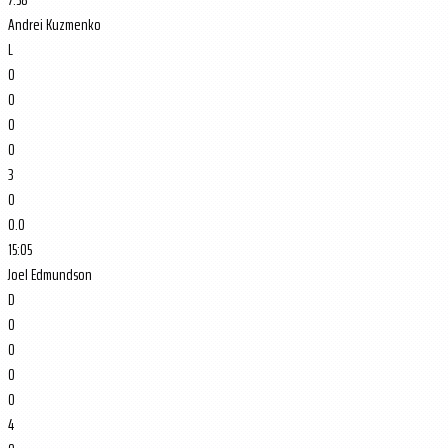
Andrei Kuzmenko
L
0
0
0
0
3
0
0.0
15:05
Joel Edmundson
D
0
0
0
0
4