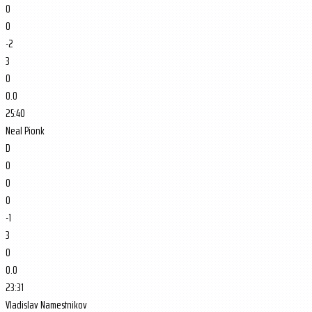
0
0
-2
3
0
0.0
25:40
Neal Pionk
D
0
0
0
-1
3
0
0.0
23:31
Vladislav Namestnikov