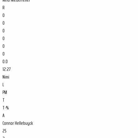
R
0
0
0
0
0
0
0.0
12:27
Nimi
L
PM
T
T-%
A
Connor Hellebuyck
25