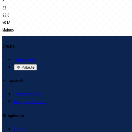
2
23
92.0
58:12
Mainos
Sivusto
Tietoja sivuista
💬
Palaute
Seuraa meitä
Twitter @nhlfinns
Instagram @nhlfinns
Yhteydenotot
LinkedIn