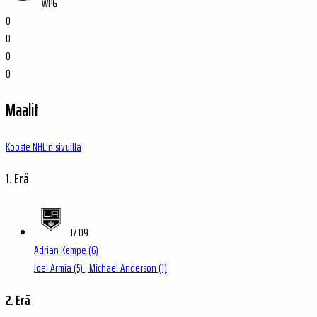
WPG
0
0
0
0
Maalit
Kooste NHL:n sivuilla
1. Erä
17:09
Adrian Kempe
(6)
Joel Armia
(5)
, Michael Anderson
(1)
2. Erä