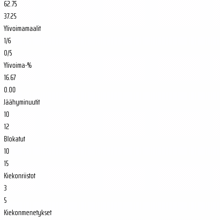
62.75
37.25
Ylivoimamaalit
1/6
0/5
Ylivoima-%
16.67
0.00
Jäähyminuutit
10
12
Blokatut
10
15
Kiekonriistot
3
5
Kiekonmenetykset