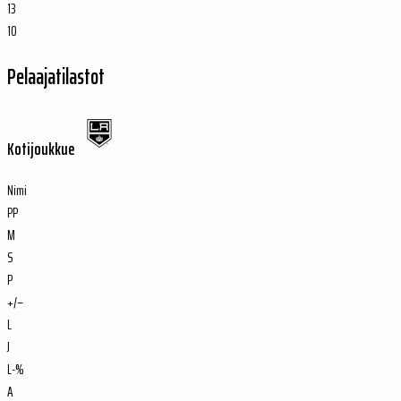
13
10
Pelaajatilastot
Kotijoukkue
Nimi
PP
M
S
P
+/−
L
J
L-%
A