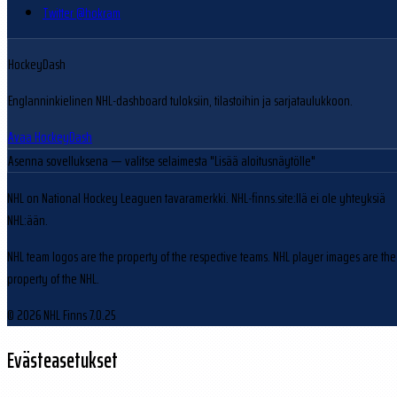
Twitter @hokram
HockeyDash
Englanninkielinen NHL-dashboard tuloksiin, tilastoihin ja sarjataulukkoon.
Avaa HockeyDash
Asenna sovelluksena
— valitse selaimesta "Lisää aloitusnäytölle"
NHL on National Hockey Leaguen tavaramerkki. NHL-finns.site:llä ei ole yhteyksiä
NHL:ään.
NHL team logos are the property of the respective teams. NHL player images are the
property of the NHL.
© 2026 NHL Finns
7.0.25
Evästeasetukset