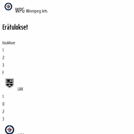
WPG
Winnipeg Jets
Erätulokset
Joukkue
1
2
3
F
LAK
1
0
2
3