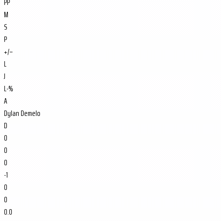
PP
M
S
P
+/−
L
J
L-%
A
Dylan Demelo
D
0
0
0
-1
0
0
0.0