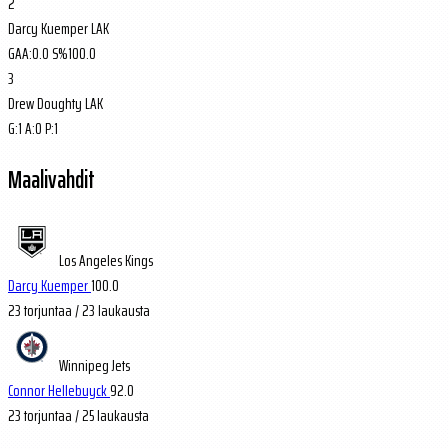
2
Darcy Kuemper
LAK
GAA:
0.0
S%
100.0
3
Drew Doughty
LAK
G:
1
A:
0
P:
1
Maalivahdit
Los Angeles Kings
Darcy Kuemper
100.0
23
torjuntaa / 23 laukausta
Winnipeg Jets
Connor Hellebuyck
92.0
23
torjuntaa / 25 laukausta