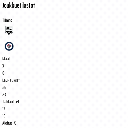
Joukkuetilastot
Tilasto
Maalit
3
0
Laukaukset
26
23
Taklaukset
13
16
Aloitus-%