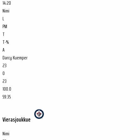
14:20
Nimi
L
PM
T
T-%
A
Darcy Kuemper
23
0
23
100.0
59:35
Vierasjoukkue
Nimi