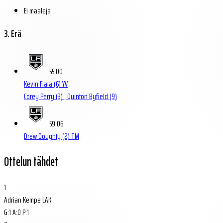
Ei maaleja
3. Erä
55:00
Kevin Fiala
(6)
YV
Corey Perry
(3)
, Quinton Byfield
(9)
59:06
Drew Doughty
(2)
TM
Ottelun tähdet
1
Adrian Kempe
LAK
G:
1
A:
0
P:
1