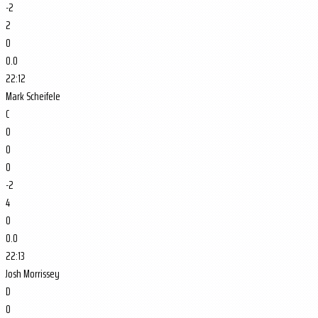
-2
2
0
0.0
22:12
Mark Scheifele
C
0
0
0
-2
4
0
0.0
22:13
Josh Morrissey
D
0