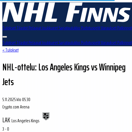
Tulokset
Tilastot
Pelaajat
Joukkueet
Sarjataulukko
Pudotuspelit
Varaukset
Palkinnot
Tulokset
Tilastot
Pelaajat
Joukkueet
Sarjataulukko
Pudotuspelit
Varaukset
Palkinnot
< Tulokset
NHL-ottelu: Los Angeles Kings vs Winnipeg
Jets
5.11.2025 klo 05:30
Crypto.com Arena
LAK
Los Angeles Kings
3 - 0