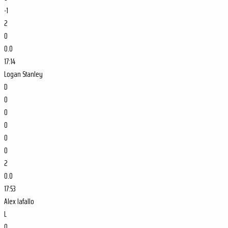
-1
2
0
0.0
17:14
Logan Stanley
D
0
0
0
0
0
2
0.0
17:53
Alex Iafallo
L
0