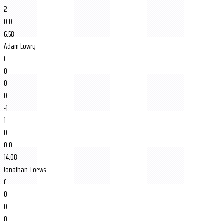
2
0.0
6:58
Adam Lowry
C
0
0
0
-1
1
0
0.0
14:08
Jonathan Toews
C
0
0
0